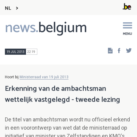
NL
news.
belgium
Main
navigation
MENU
Faceb
Tw
19 JUL 2013
22:19
Hoort bij
Ministerraad van 19 juli 2013
Erkenning van de ambachtsman
wettelijk vastgelegd - tweede lezing
De titel van ambachtsman wordt nu officieel erkend
in een voorontwerp van wet dat de ministerraad op
initiatief van minister van Zelfstandigen en KMO's