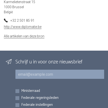
Karmelietenstraat 15
1000 Brussel
België
+32 2 501 85 91
http://www.diplomatie.be
Alle artikelen van deze bron
Schrijf u in voor onze nieuwsbrief
E-mail
Inschrijvingen
Ministerraad
Federale regeringsleden
Federale instellingen