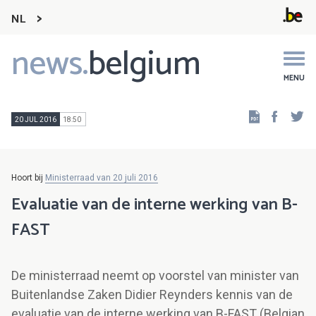
NL
news.
belgium
Main
navigation
MENU
Faceb
Tw
20 JUL 2016
18:50
Hoort bij
Ministerraad van 20 juli 2016
Evaluatie van de interne werking van B-
FAST
De ministerraad neemt op voorstel van minister van
Buitenlandse Zaken Didier Reynders kennis van de
evaluatie van de interne werking van B-FAST (Belgian