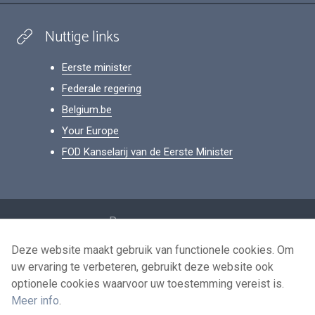
Nuttige links
Eerste minister
Federale regering
Belgium.be
Your Europe
FOD Kanselarij van de Eerste Minister
Footer
Persoonsgegevens
Voorwaarden voor het hergebruik
Deze website maakt gebruik van functionele cookies. Om
uw ervaring te verbeteren, gebruikt deze website ook
Contacteer ons
optionele cookies waarvoor uw toestemming vereist is.
Toegankelijkheid
Meer info
.