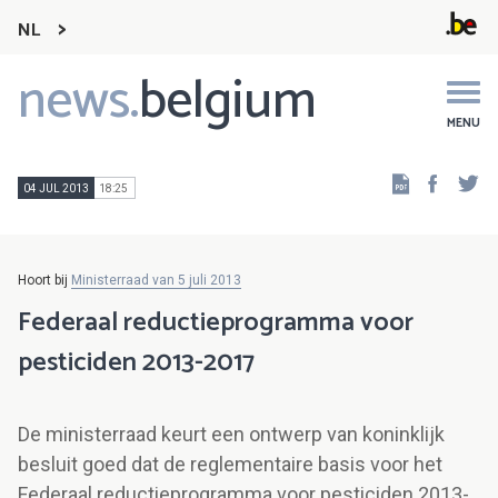
NL
news.
belgium
Main
navigation
MENU
Faceb
Tw
04 JUL 2013
18:25
Hoort bij
Ministerraad van 5 juli 2013
Federaal reductieprogramma voor
pesticiden 2013-2017
De ministerraad keurt een ontwerp van koninklijk
besluit goed dat de reglementaire basis voor het
Federaal reductieprogramma voor pesticiden 2013-