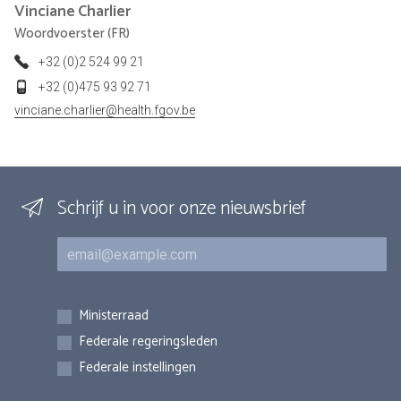
Vinciane
Charlier
Woordvoerster (FR)
+32 (0)2 524 99 21
+32 (0)475 93 92 71
vinciane.charlier@health.fgov.be
Schrijf u in voor onze nieuwsbrief
E-mail
Inschrijvingen
Ministerraad
Federale regeringsleden
Federale instellingen