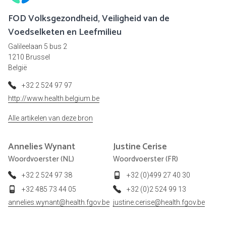
FOD Volksgezondheid, Veiligheid van de
Voedselketen en Leefmilieu
Galileelaan 5 bus 2
1210 Brussel
België
+32 2 524 97 97
http://www.health.belgium.be
Alle artikelen van deze bron
Annelies
Wynant
Justine
Cerise
Woordvoerster (NL)
Woordvoerster (FR)
+32 2 524 97 38
+32 (0)499 27 40 30
+32 485 73 44 05
+32 (0)2 524 99 13
annelies.wynant@health.fgov.be
justine.cerise@health.fgov.be