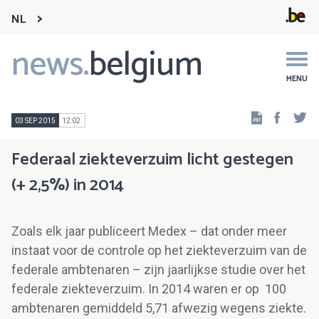
NL
news.
belgium
Main
navigation
MENU
Faceb
Tw
03 SEP 2015
12:02
Federaal ziekteverzuim licht gestegen
(+ 2,5%) in 2014
Zoals elk jaar publiceert Medex – dat onder meer
instaat voor de controle op het ziekteverzuim van de
federale ambtenaren – zijn jaarlijkse studie over het
federale ziekteverzuim. In 2014 waren er op 100
ambtenaren gemiddeld 5,71 afwezig wegens ziekte.