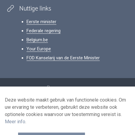
Nuttige links
Eerste minister
Federale regering
Belgium.be
Your Europe
FOD Kanselarij van de Eerste Minister
Footer
Persoonsgegevens
Voorwaarden voor het hergebruik
Deze website maakt gebruik van functionele cookies. Om
uw ervaring te verbeteren, gebruikt deze website ook
Contacteer ons
optionele cookies waarvoor uw toestemming vereist is.
Toegankelijkheid
Meer info
.