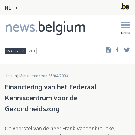
NL
news.
belgium
Main
navigation
MENU
Faceb
Tw
25 APR 2003
17:00
Hoort bij
Ministerraad van 25/04/2003
Financiering van het Federaal
Kenniscentrum voor de
Gezondheidszorg
Op voorstel van de heer Frank Vandenbroucke,