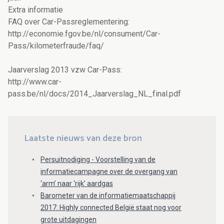
Extra informatie
FAQ over Car-Passreglementering:
http://economie.fgov.be/nl/consument/Car-
Pass/kilometerfraude/faq/
Jaarverslag 2013 vzw Car-Pass:
http://www.car-
pass.be/nl/docs/2014_Jaarverslag_NL_final.pdf
Laatste nieuws van deze bron
Persuitnodiging - Voorstelling van de
informatiecampagne over de overgang van
‘arm’ naar ‘rijk’ aardgas
Barometer van de informatiemaatschappij
2017: Highly connected België staat nog voor
grote uitdagingen