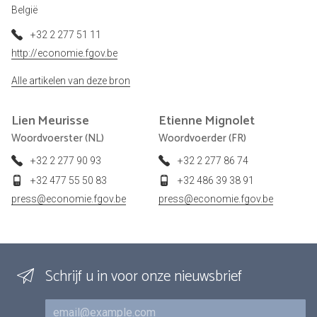
België
+32 2 277 51 11
http://economie.fgov.be
Alle artikelen van deze bron
Lien
Meurisse
Etienne
Mignolet
Woordvoerster (NL)
Woordvoerder (FR)
+32 2 277 90 93
+32 2 277 86 74
+32 477 55 50 83
+32 486 39 38 91
press@economie.fgov.be
press@economie.fgov.be
Schrijf u in voor onze nieuwsbrief
E-mail