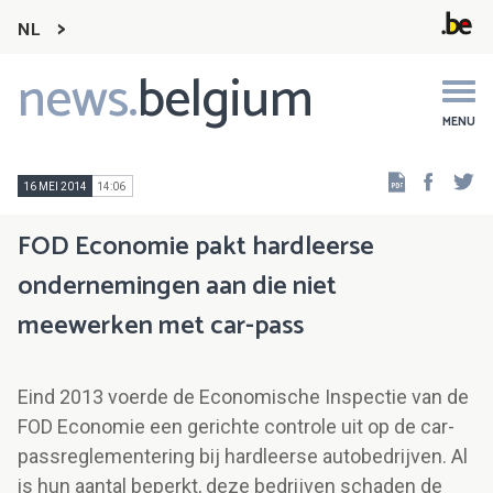
NL
news.
belgium
Main
navigation
MENU
Faceb
Tw
16 MEI 2014
14:06
FOD Economie pakt hardleerse
ondernemingen aan die niet
meewerken met car-pass
Eind 2013 voerde de Economische Inspectie van de
FOD Economie een gerichte controle uit op de car-
passreglementering bij hardleerse autobedrijven. Al
is hun aantal beperkt, deze bedrijven schaden de