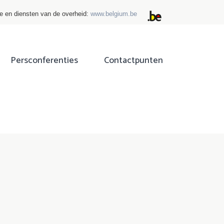
ie en diensten van de overheid:
www.belgium.be
Persconferenties
Contactpunten
ok
tter