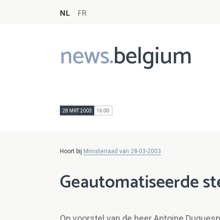
NL
FR
news.
belgium
Main
navigation
28 MRT 2003
16:00
Hoort bij
Ministerraad van 28-03-2003
Geautomatiseerde s
Op voorstel van de heer Antoine Duquesn