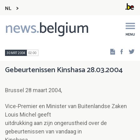
NL
news.
belgium
Main
navigation
MENU
Faceb
Tw
30 MRT 2004
02:00
Gebeurtenissen Kinshasa 28.03.2004
Brussel 28 maart 2004,
Vice-Premier en Minister van Buitenlandse Zaken
Louis Michel geeft
uitdrukking aan zijn ongerustheid over de
gebeurtenissen van vandaag in
Kinshasa.