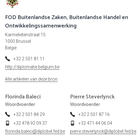
FOD Buitenlandse Zaken, Buitenlandse Handel en
Ontwikkelingssamenwerking
Karmelietenstraat 15
1000 Brussel
België
+32 2 501 81 11
http://diplomatie.belgium.be
Alle artikelen van deze bron
Florinda
Baleci
Pierre
Steverlynck
Woordvoerder
Woordvoerder
+32 2 501 84 29
+32 2 501 87 16
+32 478 92 09 37
+32 471 44 06 04
florinda.baleci@diplobel.fed.be
pierre.steverlynck@diplobel.fed.be