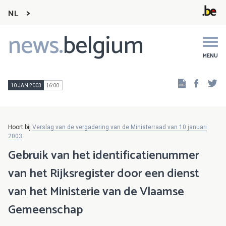
NL
news.
belgium
Main
navigation
MENU
Faceb
Tw
10 JAN 2003
16:00
Hoort bij
Verslag van de vergadering van de Ministerraad van 10 januari
2003
Gebruik van het identificatienummer
van het Rijksregister door een dienst
van het Ministerie van de Vlaamse
Gemeenschap