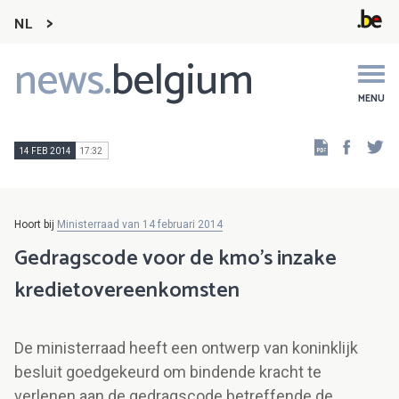
NL
news.
belgium
Main
navigation
MENU
Faceb
Tw
14 FEB 2014
17:32
Hoort bij
Ministerraad van 14 februari 2014
Gedragscode voor de kmo’s inzake
kredietovereenkomsten
De ministerraad heeft een ontwerp van koninklijk
besluit goedgekeurd om bindende kracht te
verlenen aan de gedragscode betreffende de