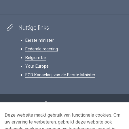
Nuttige links
Eerste minister
Federale regering
Belgium.be
Your Europe
FOD Kanselarij van de Eerste Minister
Footer
Persoonsgegevens
Voorwaarden voor het hergebruik
Deze website maakt gebruik van functionele cookies. Om
uw ervaring te verbeteren, gebruikt deze website ook
Contacteer ons
optionele cookies waarvoor uw toestemming vereist is.