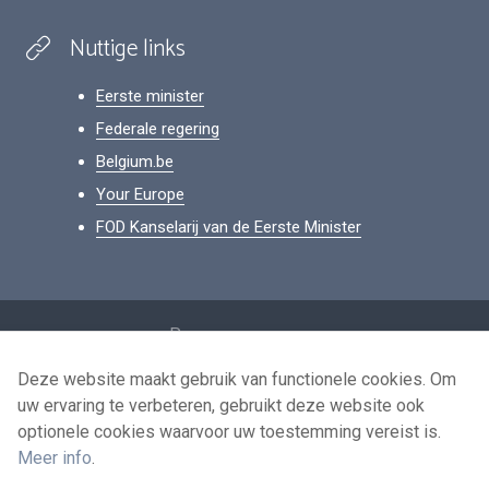
Nuttige links
Eerste minister
Federale regering
Belgium.be
Your Europe
FOD Kanselarij van de Eerste Minister
Footer
Persoonsgegevens
Voorwaarden voor het hergebruik
Deze website maakt gebruik van functionele cookies. Om
uw ervaring te verbeteren, gebruikt deze website ook
Contacteer ons
optionele cookies waarvoor uw toestemming vereist is.
Toegankelijkheid
Meer info
.