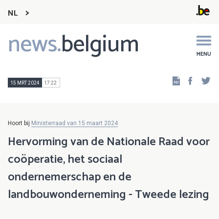
NL
news.
belgium
Main
navigation
MENU
Faceb
Tw
15 MRT 2024
17:22
Hoort bij
Ministerraad van 15 maart 2024
Hervorming van de Nationale Raad voor
coöperatie, het sociaal
ondernemerschap en de
landbouwonderneming - Tweede lezing