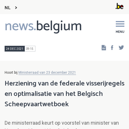
NL
news.
belgium
Main
navigation
MENU
Faceb
Tw
24 DEC 2021
09:15
Hoort bij
Ministerraad van 23 december 2021
Herziening van de federale visserijregels
en optimalisatie van het Belgisch
Scheepvaartwetboek
De ministerraad keurt op voorstel van minister van