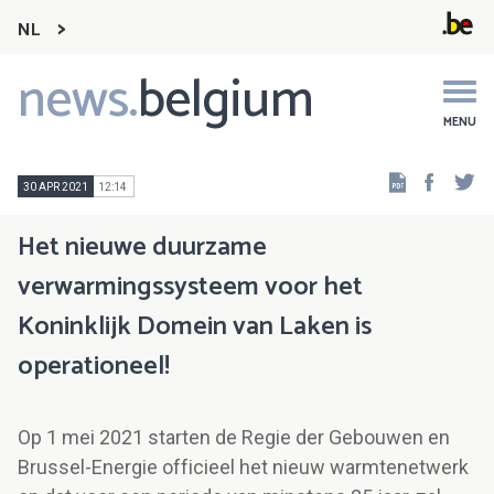
NL
news.
belgium
Main
navigation
MENU
Faceb
Tw
30 APR 2021
12:14
Het nieuwe duurzame
verwarmingssysteem voor het
Koninklijk Domein van Laken is
operationeel!
Op 1 mei 2021 starten de Regie der Gebouwen en
Brussel-Energie officieel het nieuw warmtenetwerk