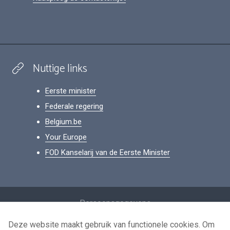
Nuttige links
Eerste minister
Federale regering
Belgium.be
Your Europe
FOD Kanselarij van de Eerste Minister
Footer
Persoonsgegevens
Voorwaarden voor het hergebruik
Deze website maakt gebruik van functionele cookies. Om