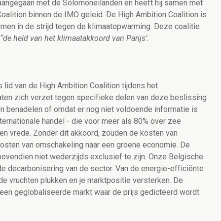
 aangegaan met de Solomoneilanden en heeft hij samen met
oalition binnen de IMO geleid. De High Ambition Coalition is
men in de strijd tegen de klimaatopwarming. Deze coalitie
“de held van het klimaatakkoord van Parijs’.
 lid van de High Ambition Coalition tijdens het
aten zich verzet tegen specifieke delen van deze beslissing
en benadelen of omdat er nog niet voldoende informatie is
ternationale handel - die voor meer als 80% over zee
 en vrede. Zonder dit akkoord, zouden de kosten van
kosten van omschakeling naar een groene economie. De
vendien niet wederzijds exclusief te zijn. Onze Belgische
 de decarbonisering van de sector. Van de energie-efficiënte
r de vruchten plukken en je marktpositie versterken. De
in een geglobaliseerde markt waar de prijs gedicteerd wordt