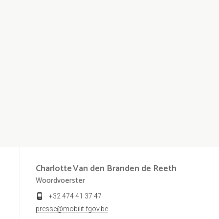
Charlotte
Van den Branden de Reeth
Woordvoerster
+32 474 41 37 47
presse@mobilit.fgov.be