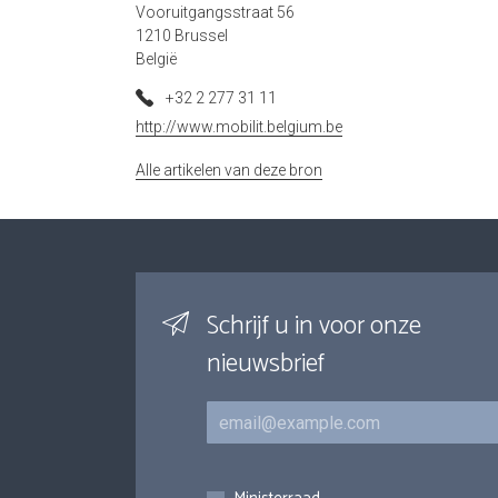
Vooruitgangsstraat 56
1210 Brussel
België
+32 2 277 31 11
http://www.mobilit.belgium.be
Alle artikelen van deze bron
Schrijf u in voor onze
nieuwsbrief
E-mail
Inschrijvingen