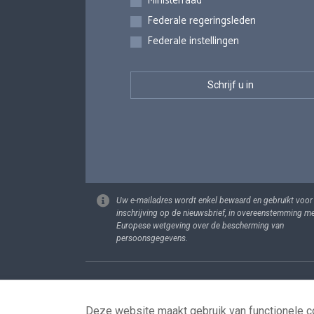
Ministerraad
Federale regeringsleden
Federale instellingen
Uw e-mailadres wordt enkel bewaard en gebruikt voor
inschrijving op de nieuwsbrief, in overeenstemming m
Europese wetgeving over de bescherming van
persoonsgegevens.
Footer
Persoonsgege
Deze website maakt gebruik van functionele co