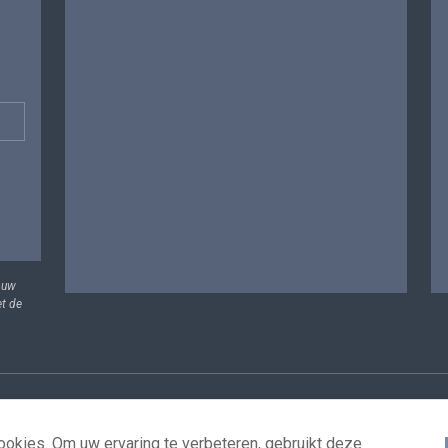
 uw
et de
vens
Voorwaarden voor het hergebruik
Contacteer ons
T
okies. Om uw ervaring te verbeteren, gebruikt deze