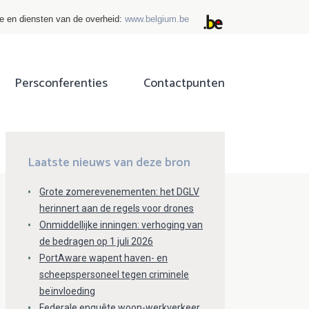
ie en diensten van de overheid:
www.belgium.be
Persconferenties
Contactpunten
ok
tter
Laatste nieuws van deze bron
Grote zomerevenementen: het DGLV
herinnert aan de regels voor drones
Onmiddellijke inningen: verhoging van
de bedragen op 1 juli 2026
PortAware wapent haven- en
scheepspersoneel tegen criminele
beïnvloeding
Federale enquête woon-werkverkeer