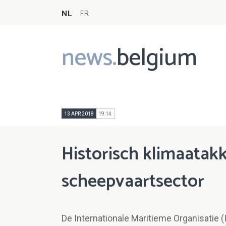
NL
FR
news.
belgium
Main
navigation
13 APR 2018
19:14
Historisch klimaatak
scheepvaartsector
De Internationale Maritieme Organisatie 