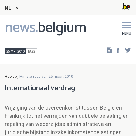
NL
news.
belgium
Main
navigation
MENU
Faceb
Tw
25 MRT 2010
18:22
Hoort bij
Ministerraad van 25 maart 2010
Internationaal verdrag
Wijziging van de overeenkomst tussen België en
Frankrijk tot het vermijden van dubbele belasting en
regeling van wederzijdse administratieve en
juridische bijstand inzake inkomstenbelastingen