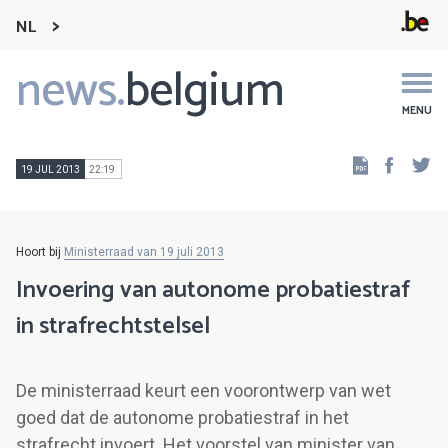
NL
news.
belgium
Main
navigation
MENU
Faceb
Tw
19 JUL 2013
22:19
Hoort bij
Ministerraad van 19 juli 2013
Invoering van autonome probatiestraf
in strafrechtstelsel
De ministerraad keurt een voorontwerp van wet
goed dat de autonome probatiestraf in het
strafrecht invoert. Het voorstel van minister van