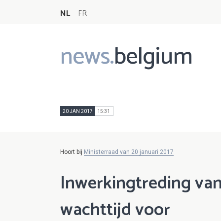
NL
FR
news.
belgium
Main
navigation
20 JAN 2017
15:31
Hoort bij
Ministerraad van 20 januari 2017
Inwerkingtreding van
wachttijd voor