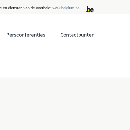
ie en diensten van de overheid:
www.belgium.be
Persconferenties
Contactpunten
ok
tter