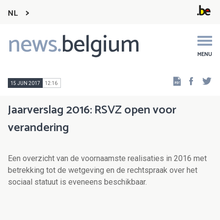
NL
news.
belgium
Main
navigation
MENU
Faceb
Tw
15 JUN 2017
12:16
Jaarverslag 2016: RSVZ open voor
verandering
Een overzicht van de voornaamste realisaties in 2016 met
betrekking tot de wetgeving en de rechtspraak over het
sociaal statuut is eveneens beschikbaar.