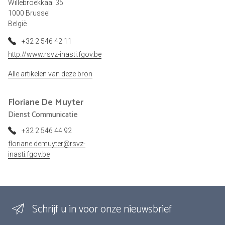
Willebroekkaai 35
1000 Brussel
België
+32 2 546 42 11
http://www.rsvz-inasti.fgov.be
Alle artikelen van deze bron
Floriane
De Muyter
Dienst Communicatie
+32 2 546 44 92
floriane.demuyter@rsvz-
inasti.fgov.be
Schrijf u in voor onze nieuwsbrief