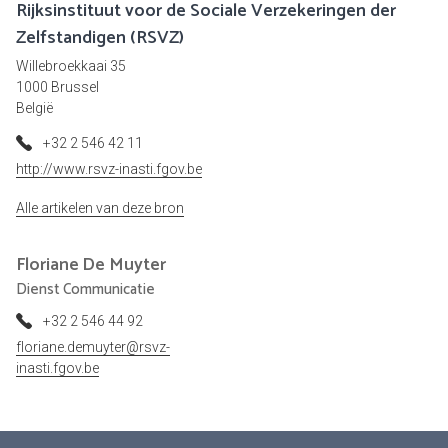
Rijksinstituut voor de Sociale Verzekeringen der
Zelfstandigen (RSVZ)
Willebroekkaai 35
1000 Brussel
België
+32 2 546 42 11
http://www.rsvz-inasti.fgov.be
Alle artikelen van deze bron
Floriane
De Muyter
Dienst Communicatie
+32 2 546 44 92
floriane.demuyter@rsvz-
inasti.fgov.be