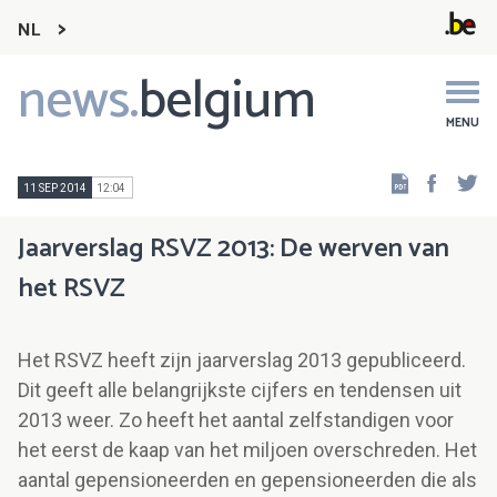
NL
news.
belgium
Main
navigation
MENU
Faceb
Tw
11 SEP 2014
12:04
Jaarverslag RSVZ 2013: De werven van
het RSVZ
Het RSVZ heeft zijn jaarverslag 2013 gepubliceerd.
Dit geeft alle belangrijkste cijfers en tendensen uit
2013 weer. Zo heeft het aantal zelfstandigen voor
het eerst de kaap van het miljoen overschreden. Het
aantal gepensioneerden en gepensioneerden die als