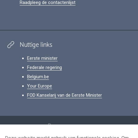
Raadpleeg de contactenlijst
Nuttige links
Eerste minister
Federale regering
Belgium.be
Your Europe
FOD Kanselarij van de Eerste Minister
Footer
Persoonsgegevens
Voorwaarden voor het hergebruik