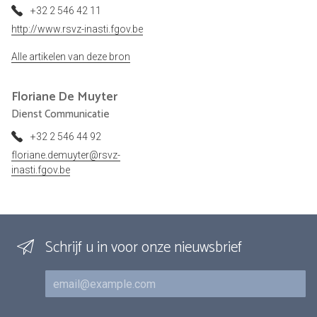
+32 2 546 42 11
http://www.rsvz-inasti.fgov.be
Alle artikelen van deze bron
Floriane
De Muyter
Dienst Communicatie
+32 2 546 44 92
floriane.demuyter@rsvz-
inasti.fgov.be
Schrijf u in voor onze nieuwsbrief
E-mail