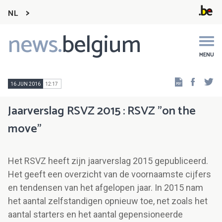
NL
news.
belgium
Main
navigation
MENU
Faceb
Tw
16 JUN 2016
12:17
Jaarverslag RSVZ 2015 : RSVZ "on the
move"
Het RSVZ heeft zijn jaarverslag 2015 gepubliceerd.
Het geeft een overzicht van de voornaamste cijfers
en tendensen van het afgelopen jaar. In 2015 nam
het aantal zelfstandigen opnieuw toe, net zoals het
aantal starters en het aantal gepensioneerde