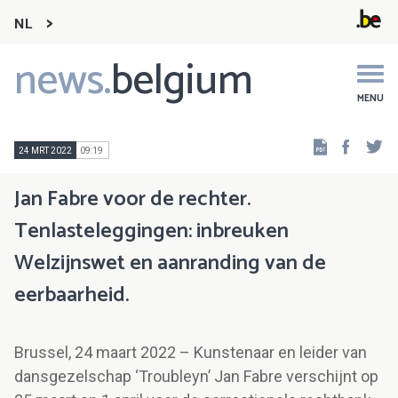
NL
news.
belgium
Main
navigation
MENU
Faceb
Tw
24 MRT 2022
09:19
Jan Fabre voor de rechter.
Tenlasteleggingen: inbreuken
Welzijnswet en aanranding van de
eerbaarheid.
Brussel, 24 maart 2022 – Kunstenaar en leider van
dansgezelschap ‘Troubleyn’ Jan Fabre verschijnt op