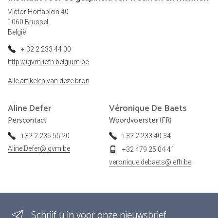
Victor Hortaplein 40
1060 Brussel
België
+ 32 2 233 44 00
http://igvm-iefh.belgium.be
Alle artikelen van deze bron
Aline
Defer
Véronique
De Baets
Perscontact
Woordvoerster (FR)
+32 2 235 55 20
+32 2 233 40 34
Aline.Defer@igvm.be
+32 479 25 04 41
veronique.debaets@iefh.be
Schrijf u in voor onze nieuwsbrief