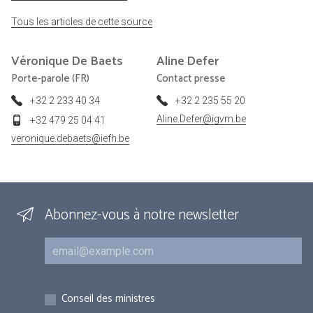
Tous les articles de cette source
Véronique
De Baets
Aline
Defer
Porte-parole (FR)
Contact presse
+32 2 233 40 34
+32 2 235 55 20
Aline.Defer@igvm.be
+32 479 25 04 41
veronique.debaets@iefh.be
Abonnez-vous à notre newsletter
Courriel
Inscriptions
Conseil des ministres