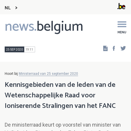
NL
news.
belgium
Main
navigation
MENU
Faceb
Tw
25 SEP 2020
19:11
Hoort bij
Ministerraad van 25 september 2020
Kennisgebieden van de leden van de
Wetenschappelijke Raad voor
Ioniserende Stralingen van het FANC
De ministerraad keurt op voorstel van minister van