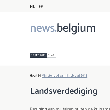
NL
FR
news.
belgium
Main
navigation
18 FEB 2011
11:41
Hoort bij
Ministerraad van 18 februari 2011
Landsverdediging
Beziging van militairen buiten de krijgsm