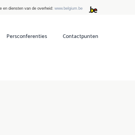
ie en diensten van de overheid:
www.belgium.be
Persconferenties
Contactpunten
ok
tter