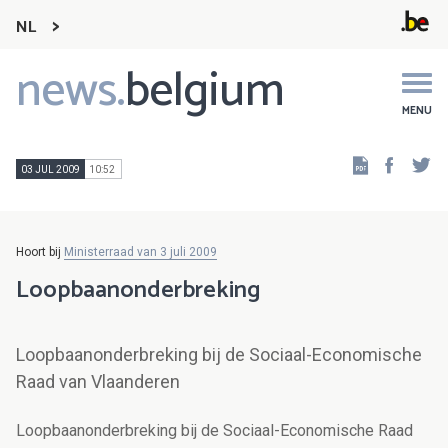
NL
news.
belgium
Main
navigation
MENU
Faceb
Tw
03 JUL 2009
10:52
Hoort bij
Ministerraad van 3 juli 2009
Loopbaanonderbreking
Loopbaanonderbreking bij de Sociaal-Economische
Raad van Vlaanderen
Loopbaanonderbreking bij de Sociaal-Economische Raad