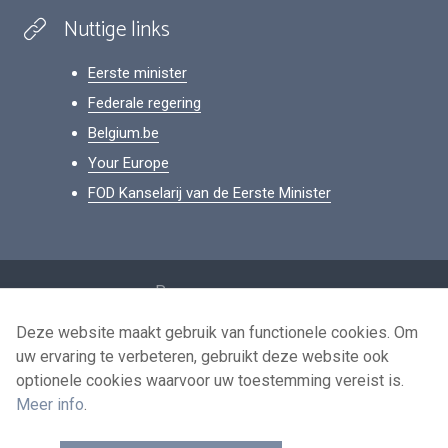
Nuttige links
Eerste minister
Federale regering
Belgium.be
Your Europe
FOD Kanselarij van de Eerste Minister
Footer
Persoonsgegevens
Voorwaarden voor het hergebruik
Deze website maakt gebruik van functionele cookies. Om
uw ervaring te verbeteren, gebruikt deze website ook
Contacteer ons
optionele cookies waarvoor uw toestemming vereist is.
Toegankelijkheid
Meer info
.