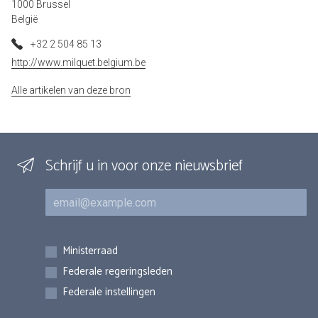
1000 Brussel
België
+32 2 504 85 13
http://www.milquet.belgium.be
Alle artikelen van deze bron
Schrijf u in voor onze nieuwsbrief
E-mail
Inschrijvingen
Ministerraad
Federale regeringsleden
Federale instellingen