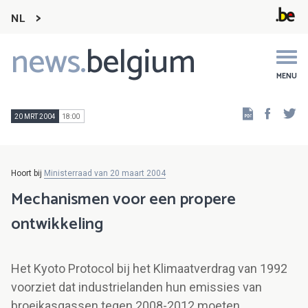
NL
news.
belgium
Main
navigation
MENU
Faceb
Tw
20 MRT 2004
18:00
Hoort bij
Ministerraad van 20 maart 2004
Mechanismen voor een propere
ontwikkeling
Het Kyoto Protocol bij het Klimaatverdrag van 1992
voorziet dat industrielanden hun emissies van
broeikasgassen tegen 2008-2012 moeten