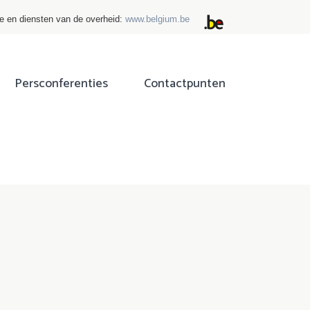
ie en diensten van de overheid:
www.belgium.be
Persconferenties
Contactpunten
ok
tter