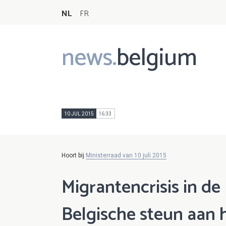
NL
FR
news.
belgium
Main
navigation
10 JUL 2015
16:33
Hoort bij
Ministerraad van 10 juli 2015
Migrantencrisis in de
Belgische steun aan 