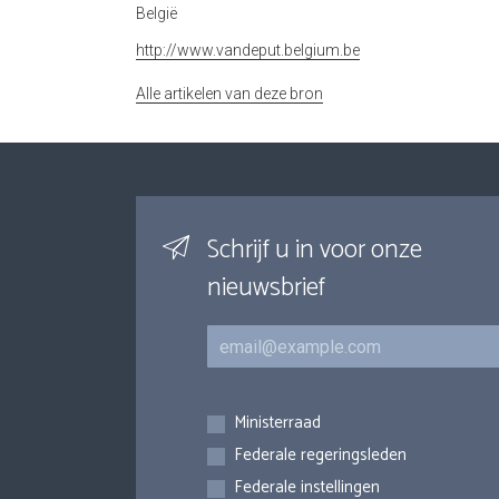
België
http://www.vandeput.belgium.be
Alle artikelen van deze bron
Schrijf u in voor onze
nieuwsbrief
E-mail
Inschrijvingen
Ministerraad
Federale regeringsleden
Federale instellingen