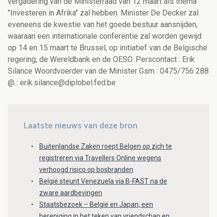
vergadering van de Ministerraad van 12 maart als thema
"Investeren in Afrika" zal hebben. Minister De Decker zal
eveneens de kwestie van het goede bestuur aansnijden,
waaraan een internationale conferentie zal worden gewijd
op 14 en 15 maart te Brussel, op initiatief van de Belgische
regering, de Wereldbank en de OESO. Perscontact : Erik
Silance Woordvoerder van de Minister Gsm : 0475/756 288
@ : erik.silance@diplobel.fed.be
Laatste nieuws van deze bron
Buitenlandse Zaken roept Belgen op zich te
registreren via Travellers Online wegens
verhoogd risico op bosbranden
België steunt Venezuela via B-FAST na de
zware aardbevingen
Staatsbezoek – België en Japan, een
hereniging in het teken van vriendschap en