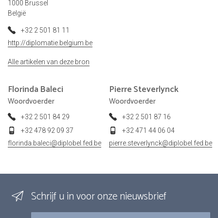
1000 Brussel
België
+32 2 501 81 11
http://diplomatie.belgium.be
Alle artikelen van deze bron
Florinda
Baleci
Pierre
Steverlynck
Woordvoerder
Woordvoerder
+32 2 501 84 29
+32 2 501 87 16
+32 478 92 09 37
+32 471 44 06 04
florinda.baleci@diplobel.fed.be
pierre.steverlynck@diplobel.fed.be
Schrijf u in voor onze nieuwsbrief
E-mail