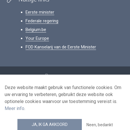
Eerste minister
Federale regering
Belgium.be
Your Europe
FOD Kanselarij van de Eerste Minister
Footer
Persoonsgegevens
Voorwaarden voor het hergebruik
Deze website maakt gebruik van functionele cookies. Om
uw ervaring te verbeteren, gebruikt deze website ook
Contacteer ons
optionele cookies waarvoor uw toestemming vereist is.
Toegankelijkheid
Meer info
.
news.belgium RSS feed
JA, IK GA AKKOORD
Neen, bedankt