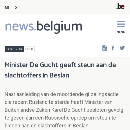
NL
news.
belgium
Main
navigation
MENU
Faceb
Tw
14 SEP 2004
02:00
Minister De Gucht geeft steun aan de
slachtoffers in Beslan
Naar aanleiding van de moordende gijzelingsactie
die recent Rusland teisterde heeft Minister van
Buitenlandse Zaken Karel De Gucht besloten gevolg
te geven aan een Russische oproep om steun te
bieden aan de slachtoffers in Beslan.