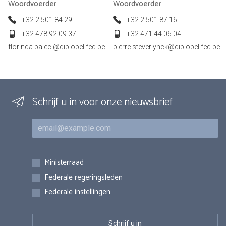
Woordvoerder
Woordvoerder
+32 2 501 84 29
+32 2 501 87 16
+32 478 92 09 37
+32 471 44 06 04
florinda.baleci@diplobel.fed.be
pierre.steverlynck@diplobel.fed.be
Schrijf u in voor onze nieuwsbrief
E-mail
Inschrijvingen
Ministerraad
Federale regeringsleden
Federale instellingen