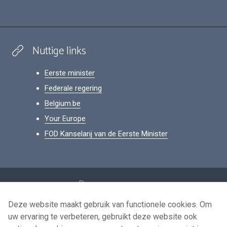
Nuttige links
Eerste minister
Federale regering
Belgium.be
Your Europe
FOD Kanselarij van de Eerste Minister
Footer
Persoonsgegevens
Voorwaarden voor het hergebruik
Deze website maakt gebruik van functionele cookies. Om
uw ervaring te verbeteren, gebruikt deze website ook
Contacteer ons