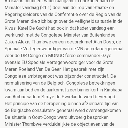
Afrikaans continent willen aangaan. In dat kader nam de
Minister vandaag (31.1) deel aan de Top van Staats- en
Regeringsleiders van de Conferentie over de Regio van de
Grote Meren die zich buigt over de veiligheidssituatie in de
Kivus. Karel De Gucht had ook in dat kader vandaag een
werklunch met de Congolese Minister van Buitenlandse
Zaken Alexis Thambwe en een gesprek met Alan Doss, de
Speciale Vertegenwoordiger van de VN secretaris-generaal
voor de DR Congo en MONUC force commander Gaye
evenals EU Speciale Vertegenwoordiger voor de Grote
Meren Roeland Van De Geer. Het gesprek met zijn
Congolese ambtsgenoot was bijzonder constructief. De
normalisering van de Belgisch-Congolese betrekkingen
kwam aan bod en de aankomst zeer binnenkort in Kinshasa
van Ambassadeur Struye de Swielande werd bevestigd.
Het principe van de heropening binnen afzienbare tijd van
de Belgische consulaten- generaal werd overeengekomen.
De situatie in Oost-Congo werd uitvoerig besproken.
Minister Thambwe verduidelijkte de objectieven van de