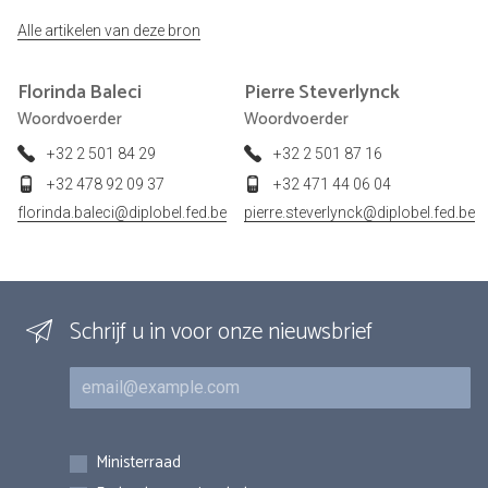
Alle artikelen van deze bron
Florinda
Baleci
Pierre
Steverlynck
Woordvoerder
Woordvoerder
+32 2 501 84 29
+32 2 501 87 16
+32 478 92 09 37
+32 471 44 06 04
florinda.baleci@diplobel.fed.be
pierre.steverlynck@diplobel.fed.be
Schrijf u in voor onze nieuwsbrief
E-mail
Inschrijvingen
Ministerraad