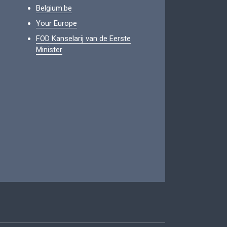
Belgium.be
Your Europe
FOD Kanselarij van de Eerste
Minister