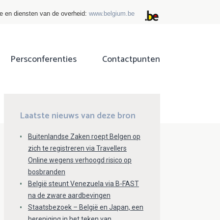
ie en diensten van de overheid:
www.belgium.be
Persconferenties
Contactpunten
ok
tter
Laatste nieuws van deze bron
Buitenlandse Zaken roept Belgen op
zich te registreren via Travellers
Online wegens verhoogd risico op
bosbranden
België steunt Venezuela via B-FAST
na de zware aardbevingen
Staatsbezoek – België en Japan, een
hereniging in het teken van