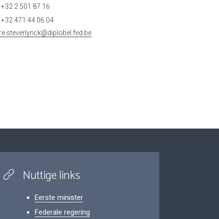
+32 2 501 87 16
+32 471 44 06 04
rre.steverlynck@diplobel.fed.be
Nuttige links
Eerste minister
Federale regering