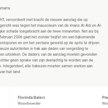
amarra
HT, veroordeelt met kracht de nieuwe aanslag die op
 gericht was tegen het mausoleum van de imans Al-Adi en Al-
jke schade toegebracht aan de twee minaretten. Net als bij
februari 2006 gaat het zonder twijfel om een bijkomende
 ontsporen en om het sectaire geweld op de spits te drijven.
euze autoriteiten in Irak aan daden van vergelding te
nen uitlokken. De daders van de aanslag moeten gevonden
echter geen sprake van zijn deelachtig te worden aan de
k. Integendeel, alle Irakezen moeten samen werken aan
an hun land.
Florinda
Baleci
Pie
Woordvoerder
Woo