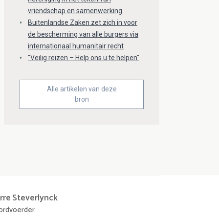
vriendschap en samenwerking
Buitenlandse Zaken zet zich in voor
de bescherming van alle burgers via
internationaal humanitair recht
"Veilig reizen – Help ons u te helpen"
Alle artikelen van deze
bron
rre
Steverlynck
rdvoerder