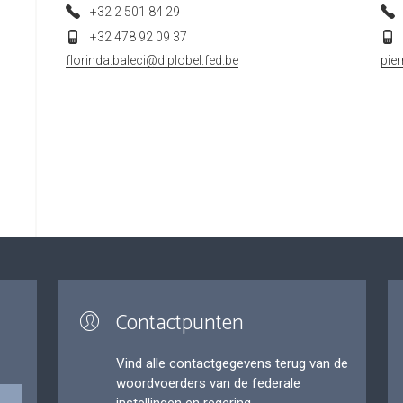
+32 2 501 84 29
+32 478 92 09 37
florinda.baleci@diplobel.fed.be
pie
Contactpunten
Vind alle contactgegevens terug van de
woordvoerders van de federale