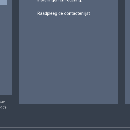
instellingen en regering.
Raadpleeg de contactenlijst
 uw
et de