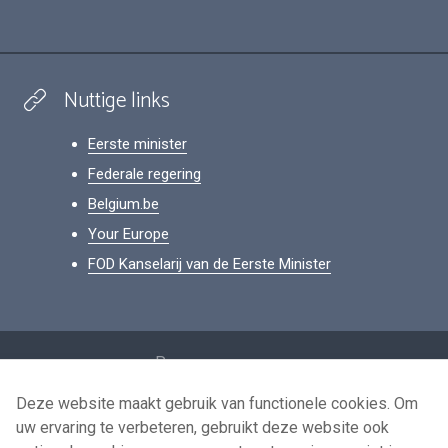
Nuttige links
Eerste minister
Federale regering
Belgium.be
Your Europe
FOD Kanselarij van de Eerste Minister
Footer
Persoonsgegevens
Voorwaarden voor het hergebruik
Deze website maakt gebruik van functionele cookies. Om
uw ervaring te verbeteren, gebruikt deze website ook
Contacteer ons