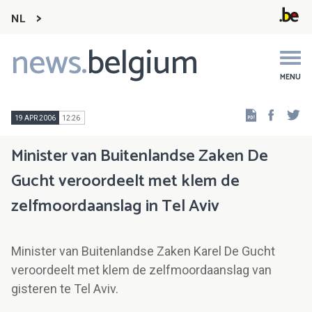
NL
news.
belgium
Main
navigation
MENU
Faceb
Tw
19 APR 2006
12:26
Minister van Buitenlandse Zaken De
Gucht veroordeelt met klem de
zelfmoordaanslag in Tel Aviv
Minister van Buitenlandse Zaken Karel De Gucht
veroordeelt met klem de zelfmoordaanslag van
gisteren te Tel Aviv.