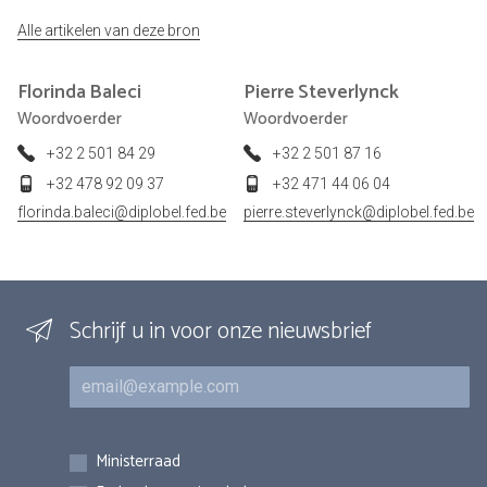
Alle artikelen van deze bron
Florinda
Baleci
Pierre
Steverlynck
Woordvoerder
Woordvoerder
+32 2 501 84 29
+32 2 501 87 16
+32 478 92 09 37
+32 471 44 06 04
florinda.baleci@diplobel.fed.be
pierre.steverlynck@diplobel.fed.be
Schrijf u in voor onze nieuwsbrief
E-mail
Inschrijvingen
Ministerraad