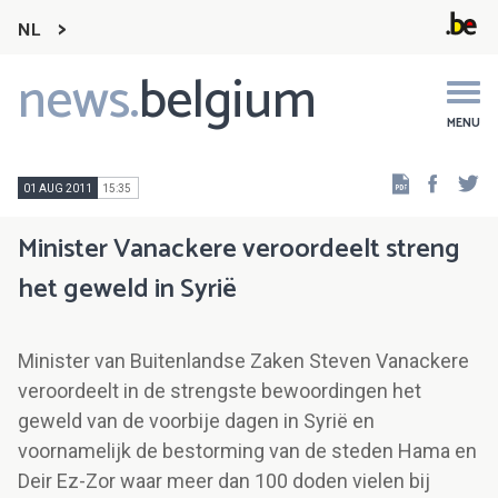
NL
news.
belgium
Main
navigation
MENU
Faceb
Tw
01 AUG 2011
15:35
Minister Vanackere veroordeelt streng
het geweld in Syrië
Minister van Buitenlandse Zaken Steven Vanackere
veroordeelt in de strengste bewoordingen het
geweld van de voorbije dagen in Syrië en
voornamelijk de bestorming van de steden Hama en
Deir Ez-Zor waar meer dan 100 doden vielen bij