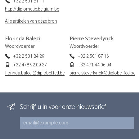
+32 2 501 81 11
http://diplomatie.belgium.be
Alle artikelen van deze bron
Florinda
Baleci
Pierre
Steverlynck
Woordvoerder
Woordvoerder
+32 2 501 84 29
+32 2 501 87 16
+32 478 92 09 37
+32 471 44 06 04
florinda.baleci@diplobel.fed.be
pierre.steverlynck@diplobel.fed.be
Schrijf u in voor onze nieuwsbrief
E-mail