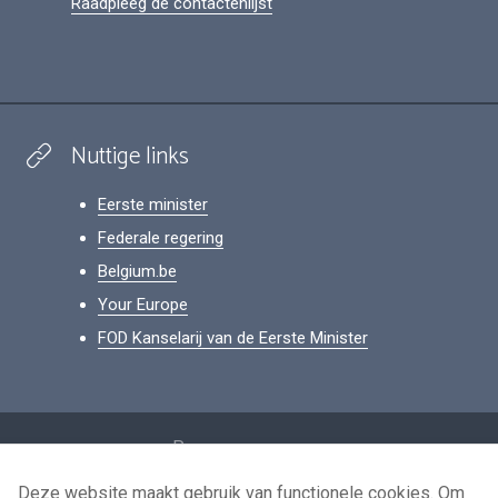
Raadpleeg de contactenlijst
Nuttige links
Eerste minister
Federale regering
Belgium.be
Your Europe
FOD Kanselarij van de Eerste Minister
Footer
Persoonsgegevens
Voorwaarden voor het hergebruik
Deze website maakt gebruik van functionele cookies. Om