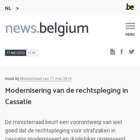
NL
news.
belgium
Main
navigation
MENU
Faceb
Tw
17 MEI 2013
17:39
Hoort bij
Ministerraad van 17 mei 2013
Modernisering van de rechtspleging in
Cassatie
De ministerraad keurt een voorontwerp van wet
goed dat de rechtspleging voor strafzaken in
cassatie moderniseert en duidelijker organiseert.