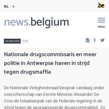
NL
news.
belgium
Main
navigation
MENU
Faceb
Tw
16 FEB 2023
13:49
Nationale drugscommissaris en meer
politie in Antwerpse haven in strijd
tegen drugsmaffia
De Nationale Veiligheidsraad besprak vandaag onder
voorzitterschap van Eerste Minister Alexander De
Croo de totaalaanpak van de federale regering in de
strijd tegen de georganiseerde drugscriminaliteit. Zo