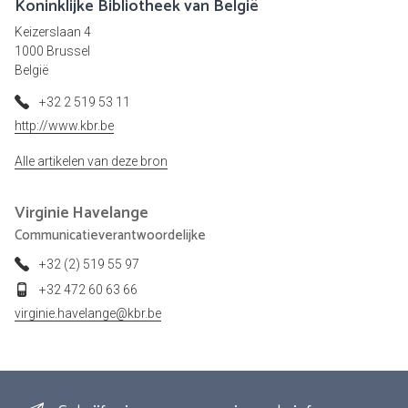
Koninklijke Bibliotheek van België
Keizerslaan 4
1000 Brussel
België
+32 2 519 53 11
http://www.kbr.be
Alle artikelen van deze bron
Virginie
Havelange
Communicatieverantwoordelijke
+32 (2) 519 55 97
+32 472 60 63 66
virginie.havelange@kbr.be