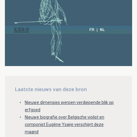
Laatste nieuws van deze bron
Nieuwe dimensies werpen verdiepende blik op
erfgoed
Nieuwe biografie over Belgische violist en
componist Eugène Ysaÿe verschijnt deze
maand