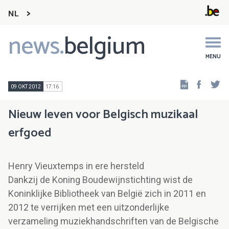
NL
news.
belgium
Main
navigation
MENU
Faceb
Tw
09 OKT 2012
17:16
Nieuw leven voor Belgisch muzikaal
erfgoed
Henry Vieuxtemps in ere hersteld
Dankzij de Koning Boudewijnstichting wist de
Koninklijke Bibliotheek van België zich in 2011 en
2012 te verrijken met een uitzonderlijke
verzameling muziekhandschriften van de Belgische