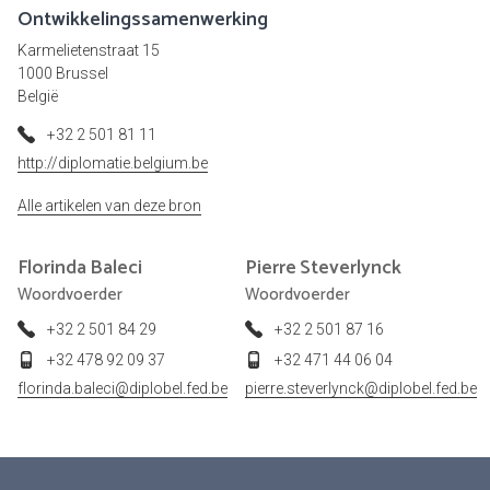
Ontwikkelingssamenwerking
Karmelietenstraat 15
1000 Brussel
België
+32 2 501 81 11
http://diplomatie.belgium.be
Alle artikelen van deze bron
Florinda
Baleci
Pierre
Steverlynck
Woordvoerder
Woordvoerder
+32 2 501 84 29
+32 2 501 87 16
+32 478 92 09 37
+32 471 44 06 04
florinda.baleci@diplobel.fed.be
pierre.steverlynck@diplobel.fed.be