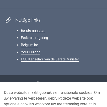
Nuttige links
Eerste minister
Federale regering
Belgium.be
Your Europe
FOD Kanselarij van de Eerste Minister
Footer
Persoonsgegevens
Voorwaarden voor het hergebruik
Deze website maakt gebruik van functionele cookies. Om
uw ervaring te verbeteren, gebruikt deze website ook
Contacteer ons
optionele cookies waarvoor uw toestemming vereist is.