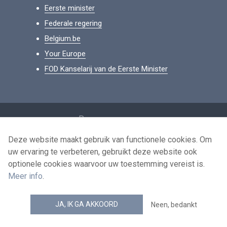
Eerste minister
Federale regering
Belgium.be
Your Europe
FOD Kanselarij van de Eerste Minister
Footer
Persoonsgegevens
Voorwaarden voor het hergebruik
Deze website maakt gebruik van functionele cookies. Om
uw ervaring te verbeteren, gebruikt deze website ook
Contacteer ons
optionele cookies waarvoor uw toestemming vereist is.
Toegankelijkheid
Meer info
.
news.belgium RSS feed
JA, IK GA AKKOORD
Neen, bedankt
© 2026 - news.belgium.be