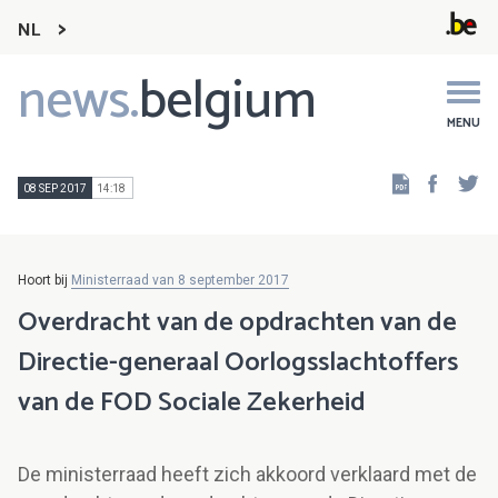
NL
news.
belgium
Main
navigation
MENU
Faceb
Tw
08 SEP 2017
14:18
Hoort bij
Ministerraad van 8 september 2017
Overdracht van de opdrachten van de
Directie-generaal Oorlogsslachtoffers
van de FOD Sociale Zekerheid
De ministerraad heeft zich akkoord verklaard met de