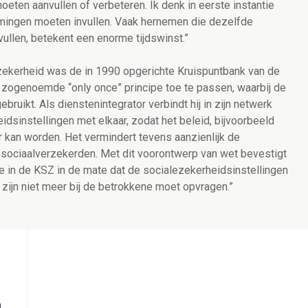
eten aanvullen of verbeteren. Ik denk in eerste instantie
mingen moeten invullen. Vaak hernemen die dezelfde
ullen, betekent een enorme tijdswinst.”
 zekerheid was de in 1990 opgerichte Kruispuntbank van de
 zogenoemde “only once” principe toe te passen, waarbij de
ikt. Als dienstenintegrator verbindt hij in zijn netwerk
dsinstellingen met elkaar, zodat het beleid, bijvoorbeeld
r kan worden. Het vermindert tevens aanzienlijk de
e sociaalverzekerden. Met dit voorontwerp van wet bevestigt
pe in de KSZ in de mate dat de socialezekerheidsinstellingen
zijn niet meer bij de betrokkene moet opvragen.”
n