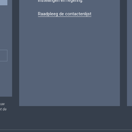
instellingen en regering.
Raadpleeg de contactenlijst
 uw
et de