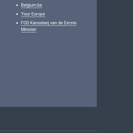
Belgium.be
Your Europe
FOD Kanselarij van de Eerste
Minister