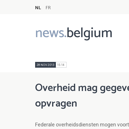
NL
FR
news.
belgium
Main
navigation
28 NOV 2013
15:14
Overheid mag gegeve
opvragen
Federale overheidsdiensten mogen voort