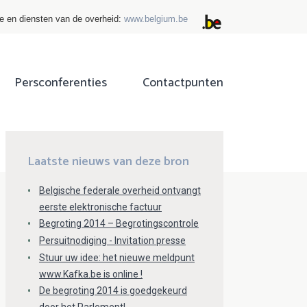
ie en diensten van de overheid:
www.belgium.be
Persconferenties
Contactpunten
ok
tter
Laatste nieuws van deze bron
Belgische federale overheid ontvangt
eerste elektronische factuur
Begroting 2014 – Begrotingscontrole
Persuitnodiging - Invitation presse
Stuur uw idee: het nieuwe meldpunt
www.Kafka.be is online !
De begroting 2014 is goedgekeurd
door het Parlement!