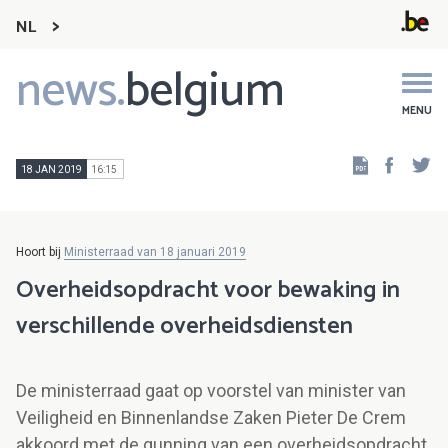
NL
news.
belgium
Main
navigation
MENU
Faceb
Tw
18 JAN 2019
16:15
Hoort bij
Ministerraad van 18 januari 2019
Overheidsopdracht voor bewaking in
verschillende overheidsdiensten
De ministerraad gaat op voorstel van minister van
Veiligheid en Binnenlandse Zaken Pieter De Crem
akkoord met de gunning van een overheidsopdracht