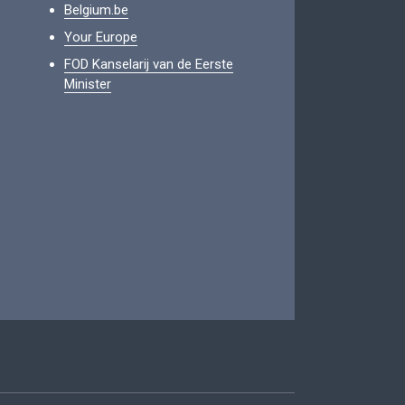
Belgium.be
Your Europe
FOD Kanselarij van de Eerste
Minister