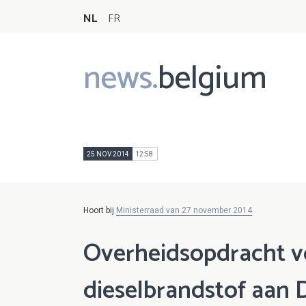
NL
FR
news.
belgium
Main
navigation
25 NOV 2014
12:58
Hoort bij
Ministerraad van 27 november 2014
Overheidsopdracht vo
dieselbrandstof aan 