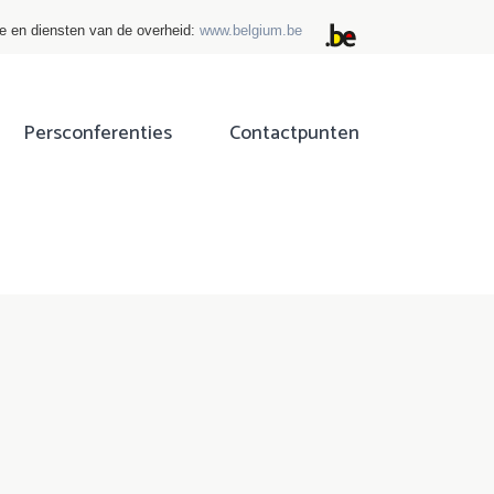
ie en diensten van de overheid:
www.belgium.be
Persconferenties
Contactpunten
ok
tter