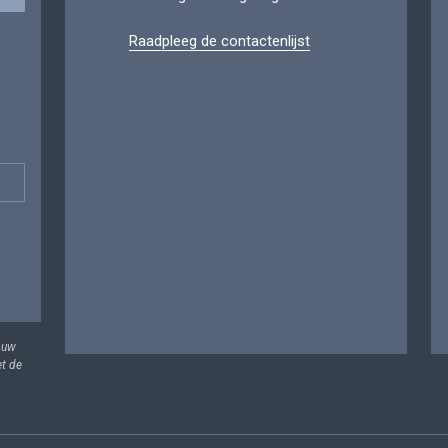
Raadpleeg de contactenlijst
 uw
et de