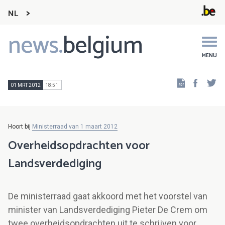
NL
news.
belgium
Main
navigation
MENU
Faceb
Tw
01 MRT 2012
18:51
Hoort bij
Ministerraad van 1 maart 2012
Overheidsopdrachten voor
Landsverdediging
De ministerraad gaat akkoord met het voorstel van
minister van Landsverdediging Pieter De Crem om
twee overheidsopdrachten uit te schrijven voor