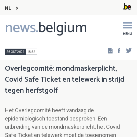
NL
news.
belgium
Main
navigation
MENU
Faceb
Tw
26 OKT 2021
18:52
Overlegcomité: mondmaskerplicht,
Covid Safe Ticket en telewerk in strijd
tegen herfstgolf
Het Overlegcomité heeft vandaag de
epidemiologisch toestand besproken. Een
uitbreiding van de mondmaskerplicht, het Covid
Safe Ticket en telewerk moet de toegenomen