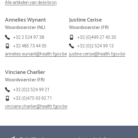
Alle artikelen van deze bron
Annelies
Wynant
Justine
Cerise
Woordvoerster (NL)
Woordvoerster (FR)
+32 2 524 97 38
+32 (0)499 27 40 30
+32 485 73 44 05
+32 (0)2 524 99 13
annelies.wynant@health.fgov.be
justine.cerise@health.fgov.be
Vinciane
Charlier
Woordvoerster (FR)
+32 (0)2 524 99 21
+32 (0)475 93 92 71
vinciane.charlier@health.fgov.be