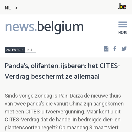
NL
news.
belgium
Main
navigation
MENU
Faceb
Tw
26 FEB 2014
14:41
Panda’s, olifanten, ijsberen: het CITES-
Verdrag beschermt ze allemaal
Sinds vorige zondag is Pairi Daïza de nieuwe thuis
van twee panda’s die vanuit China zijn aangekomen
met een CITES-uitvoervergunning. Maar kent u dit
CITES-Verdrag dat de handel in bedreigde dier- en
plantensoorten regelt? Op maandag 3 maart viert