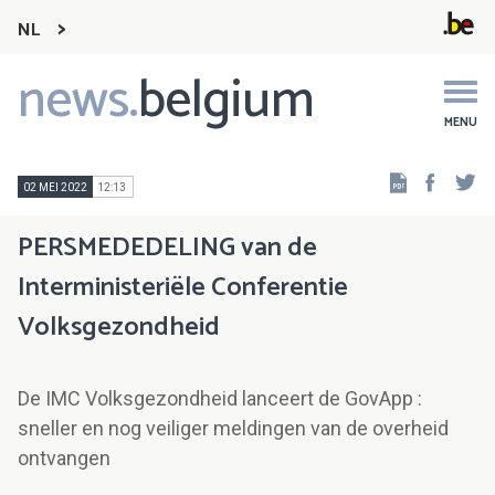
NL
news.
belgium
Main
navigation
MENU
Faceb
Tw
02 MEI 2022
12:13
PERSMEDEDELING van de
Interministeriële Conferentie
Volksgezondheid
De IMC Volksgezondheid lanceert de GovApp :
sneller en nog veiliger meldingen van de overheid
ontvangen