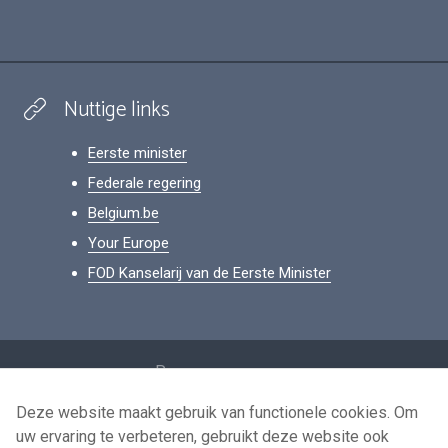
Nuttige links
Eerste minister
Federale regering
Belgium.be
Your Europe
FOD Kanselarij van de Eerste Minister
Footer
Persoonsgegevens
Voorwaarden voor het hergebruik
Deze website maakt gebruik van functionele cookies. Om
uw ervaring te verbeteren, gebruikt deze website ook
Contacteer ons