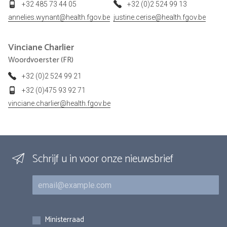
+32 485 73 44 05
+32 (0)2 524 99 13
annelies.wynant@health.fgov.be
justine.cerise@health.fgov.be
Vinciane
Charlier
Woordvoerster (FR)
+32 (0)2 524 99 21
+32 (0)475 93 92 71
vinciane.charlier@health.fgov.be
Schrijf u in voor onze nieuwsbrief
E-mail
Inschrijvingen
Ministerraad