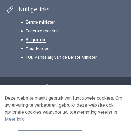
Nuttige links
Eerste minister
Federale regering
Belgium.be
Your Europe
FOD Kanselarij van de Eerste Minister
Footer
Persoonsgegevens
Voorwaarden voor het hergebruik
Deze website maakt gebruik van functionele cookies. Om
uw ervaring te verbeteren, gebruikt deze website ook
Contacteer ons
optionele cookies waarvoor uw toestemming vereist is.
Toegankelijkheid
Meer info
.