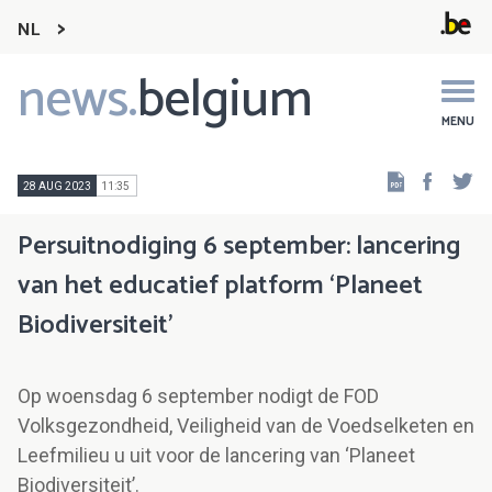
NL
news.
belgium
Main
navigation
MENU
Faceb
Tw
28 AUG 2023
11:35
Persuitnodiging 6 september: lancering
van het educatief platform ‘Planeet
Biodiversiteit’
Op woensdag 6 september nodigt de FOD
Volksgezondheid, Veiligheid van de Voedselketen en
Leefmilieu u uit voor de lancering van ‘Planeet
Biodiversiteit’.