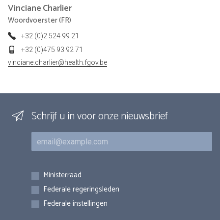
Vinciane
Charlier
Woordvoerster (FR)
+32 (0)2 524 99 21
+32 (0)475 93 92 71
vinciane.charlier@health.fgov.be
Schrijf u in voor onze nieuwsbrief
E-mail
Inschrijvingen
Ministerraad
Federale regeringsleden
Federale instellingen