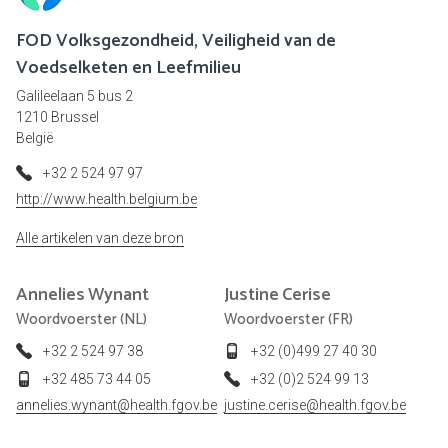
FOD Volksgezondheid, Veiligheid van de
Voedselketen en Leefmilieu
Galileelaan 5 bus 2
1210 Brussel
België
+32 2 524 97 97
http://www.health.belgium.be
Alle artikelen van deze bron
Annelies
Wynant
Justine
Cerise
Woordvoerster (NL)
Woordvoerster (FR)
+32 2 524 97 38
+32 (0)499 27 40 30
+32 485 73 44 05
+32 (0)2 524 99 13
annelies.wynant@health.fgov.be
justine.cerise@health.fgov.be