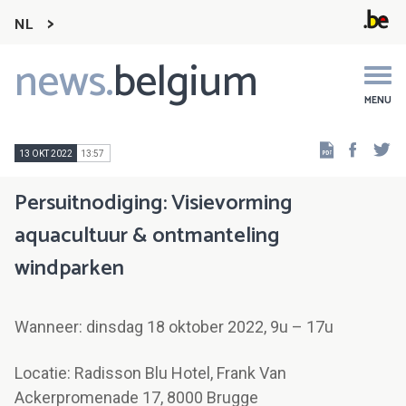
NL
news.
belgium
Main
navigation
MENU
Faceb
Tw
13 OKT 2022
13:57
Persuitnodiging: Visievorming
aquacultuur & ontmanteling
windparken
Wanneer: dinsdag 18 oktober 2022, 9u – 17u
Locatie: Radisson Blu Hotel, Frank Van
Ackerpromenade 17, 8000 Brugge