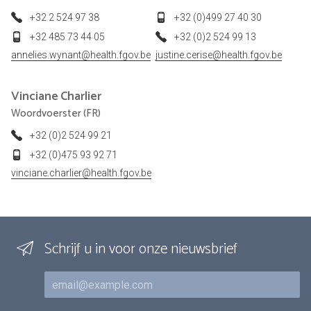
+32 2 524 97 38
+32 (0)499 27 40 30
+32 485 73 44 05
+32 (0)2 524 99 13
annelies.wynant@health.fgov.be
justine.cerise@health.fgov.be
Vinciane
Charlier
Woordvoerster (FR)
+32 (0)2 524 99 21
+32 (0)475 93 92 71
vinciane.charlier@health.fgov.be
Schrijf u in voor onze nieuwsbrief
E-mail