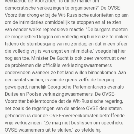
verklaarde de Voorzitter. "Is dit de manier om
democratische verkiezingen te organiseren?" De OVSE-
Voorzitter drong er bij de Wit-Russische autoriteiten op aan
om de intimidaties onmiddellijk te stoppen en af te zien
van eender welke repressieve reactie. "De burgers moeten
de mogelijkheid krijgen om volledig vrij hun keuze te maken
tijdens de stembusgang van nu zondag, en dat in een sfeer
die volledig vrij is van angst en intimidatie," voegde hij hier
nog aan toe. Minister De Gucht is ook zeer verontrust over
de problemen die officiële verkiezingswaarnemers
ondervinden wanneer ze het land willen binnenkomen. Aan
een aantal van hen, is aan de grens zelfs de toegang
geweigerd, namelijk Georgische Parlementariërs evenals
Duitse en Poolse verkiezingswaarnemers. De OVSE-
Voorzitter beklemtoonde dat de Wit-Russische regering,
net zoals de regeringen van de andere OVSE deelstaten,
gebonden is door de OVSE-overeenkomsten betreffende
vrije verkiezingen. "Ze mag niet beslissen om specifieke
OVSE-waarnemers uit te sluiten," zo stelde hij.