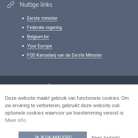
Nuttige links
Eerste minister
Federale regering
Belgium.be
Your Europe
FOD Kanselarij van de Eerste Minister
Footer
Persoonsgegevens
Voorwaarden voor het hergebruik
Deze website maakt gebruik van functionele cookies. Om
uw ervaring te verbeteren, gebruikt deze website ook
Contacteer ons
optionele cookies waarvoor uw toestemming vereist is.
Toegankelijkheid
Meer info
.
news.belgium RSS feed
JA, IK GA AKKOORD
Neen, bedankt