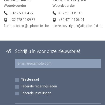
Woordvoerder
Woordvoerder
+32 2 501 84 29
+32 2 501 87 16
+32 478 92 09 37
+32 471 44 06 04
florinda.baleci@diplobel.fed.be
pierre.steverlynck@diplobel.fed.be
Schrijf u in voor onze nieuwsbrief
E-mail
Inschrijvingen
Ministerraad
Federale regeringsleden
Federale instellingen