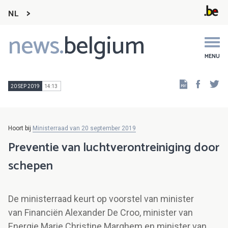
NL
news.
belgium
Main
navigation
MENU
Faceb
Tw
20 SEP 2019
14:13
Hoort bij
Ministerraad van 20 september 2019
Preventie van luchtverontreiniging door
schepen
De ministerraad keurt op voorstel van minister
van Financiën Alexander De Croo, minister van
Energie Marie Christine Marghem en minister van